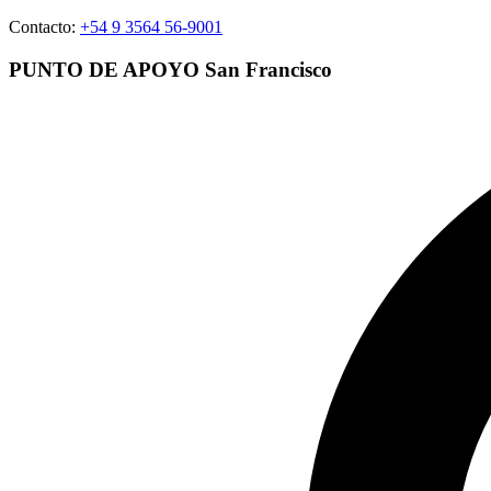
Ir
Contacto:
+54 9 3564 56-9001
al
contenido
P
UNTO DE
A
POYO
S
an
F
rancisco