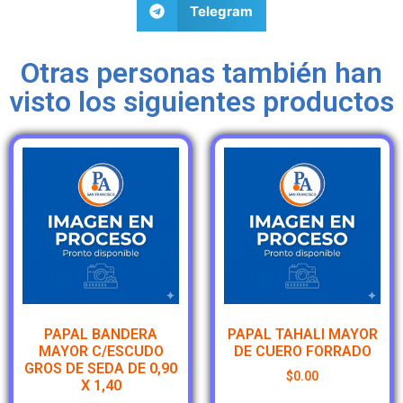
Telegram
Otras personas también han
visto los siguientes productos
PAPAL BANDERA
PAPAL TAHALI MAYOR
MAYOR C/ESCUDO
DE CUERO FORRADO
GROS DE SEDA DE 0,90
$
0.00
X 1,40