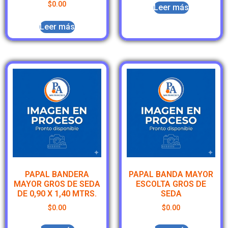
$
0.00
Leer más
Leer más
PAPAL BANDERA
PAPAL BANDA MAYOR
MAYOR GROS DE SEDA
ESCOLTA GROS DE
DE 0,90 X 1,40 MTRS.
SEDA
$
0.00
$
0.00