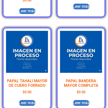
$
0.00
Leer más
Leer más
PAPAL TAHALI MAYOR
PAPAL BANDERA
DE CUERO FORRADO
MAYOR COMPLETA
$
0.00
$
0.00
Leer más
Leer más