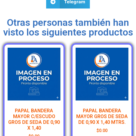
Telegram
Otras personas también han
visto los siguientes productos
PAPAL BANDERA
PAPAL BANDERA
MAYOR C/ESCUDO
MAYOR GROS DE SEDA
GROS DE SEDA DE 0,90
DE 0,90 X 1,40 MTRS.
X 1,40
$
0.00