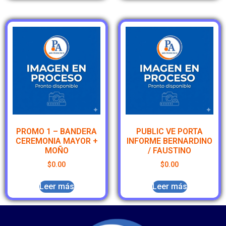
PROMO 1 – BANDERA
PUBLIC VE PORTA
CEREMONIA MAYOR +
INFORME BERNARDINO
MOÑO
/ FAUSTINO
$
0.00
$
0.00
Leer más
Leer más