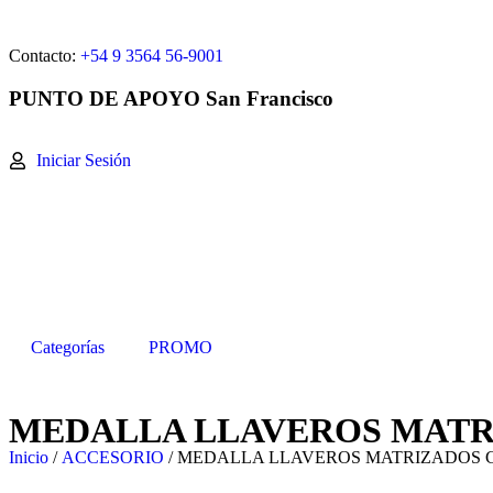
Contacto:
+54 9 3564 56-9001
P
UNTO DE
A
POYO
S
an
F
rancisco
Iniciar Sesión
Categorías
PROMO
MEDALLA LLAVEROS MATRIZA
Inicio
/
ACCESORIO
/ MEDALLA LLAVEROS MATRIZADOS C/LA