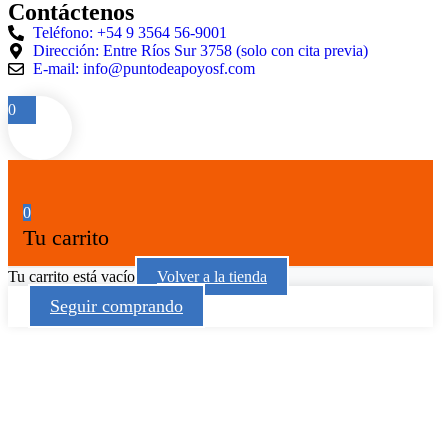
Contáctenos
Teléfono: +54 9 3564 56-9001
Dirección: Entre Ríos Sur 3758 (solo con cita previa)
E-mail: info@puntodeapoyosf.com
0
0
Tu carrito
Tu carrito está vacío
Volver a la tienda
Seguir comprando