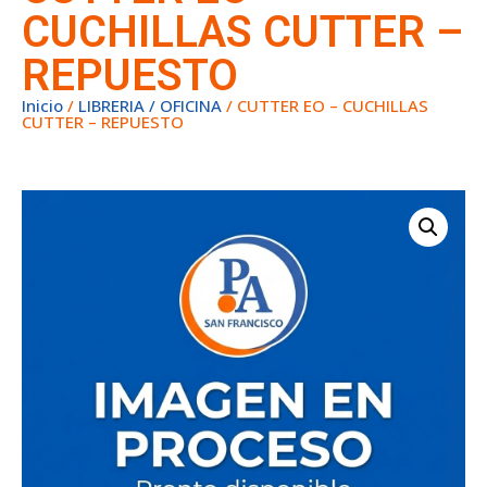
CUCHILLAS CUTTER –
REPUESTO
Inicio
/
LIBRERIA / OFICINA
/ CUTTER EO – CUCHILLAS
CUTTER – REPUESTO