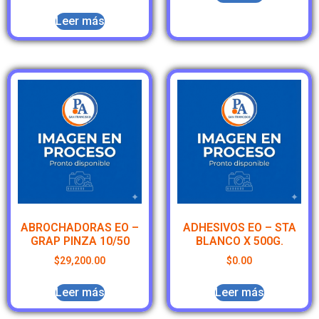
Leer más
ABROCHADORAS EO –
ADHESIVOS EO – STA
GRAP PINZA 10/50
BLANCO X 500G.
$
29,200.00
$
0.00
Leer más
Leer más