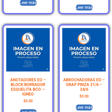
Leer más
Leer más
ANOTADORES EO –
ABROCHADORAS EO –
BLOCK BORRADOR
GRAP PINZA 21/6 –
ESQUELITA BCO. –
24/6
IGNEO
$
0.00
$
0.00
Leer más