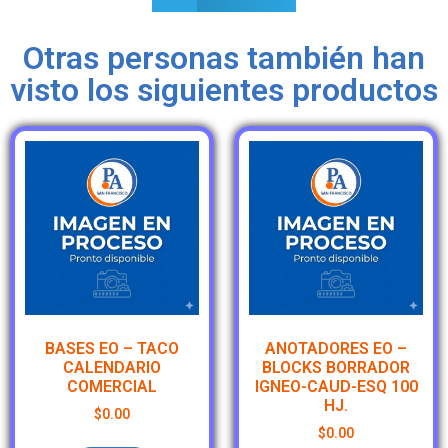
Otras personas también han
visto los siguientes productos
BASES EO – TACO
ANOTADORES EO –
CALENDARIO
BLOCKS BORRADOR
COMERCIAL
IGNEO-CAUD-ESQ 100
HJ.
$
0.00
$
0.00