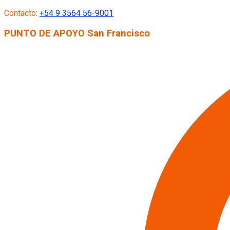
Ir
Contacto:
+54 9 3564 56-9001
al
contenido
P
UNTO DE
A
POYO
S
an
F
rancisco