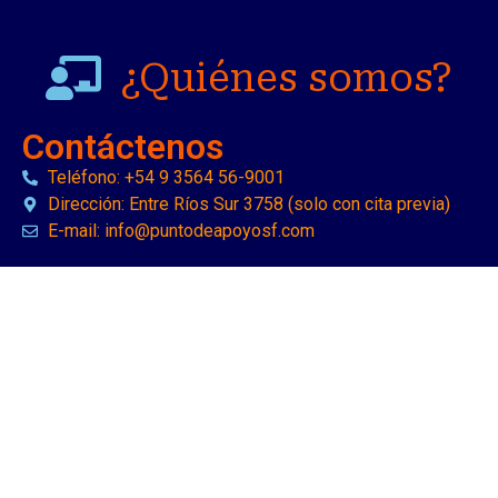
¿Quiénes somos?
Contáctenos
Teléfono: +54 9 3564 56-9001
Dirección: Entre Ríos Sur 3758 (solo con cita previa)
E-mail: info@puntodeapoyosf.com