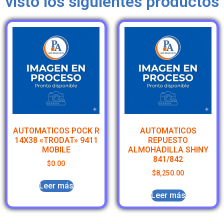
visto los siguientes productos
AUTOMATICOS POCK R
AUTOMATICOS
14X38 «TRODAT» 9411
REPUESTO
MOBILE
ALMOHADILLA SHINY
841/842
$
0.00
$
8,250.00
Leer más
Leer más