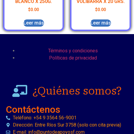
BLANCO X 250G.
VOLIBARRA X 20 GRS.
$
0.00
$
0.00
Leer más
Leer más
Términos y condiciones
Políticas de privacidad
¿Quiénes somos?
Contáctenos
Teléfono: +54 9 3564 56-9001
Dirección: Entre Ríos Sur 3758 (solo con cita previa)
E-mail: info@puntodeapoyosf.com