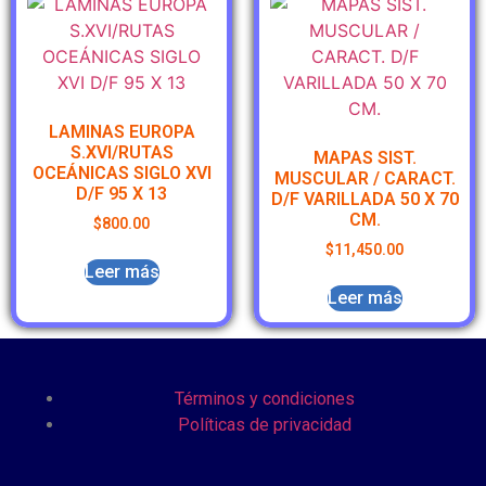
LAMINAS EUROPA
S.XVI/RUTAS
MAPAS SIST.
OCEÁNICAS SIGLO XVI
MUSCULAR / CARACT.
D/F 95 X 13
D/F VARILLADA 50 X 70
CM.
$
800.00
$
11,450.00
Leer más
Leer más
Términos y condiciones
Políticas de privacidad