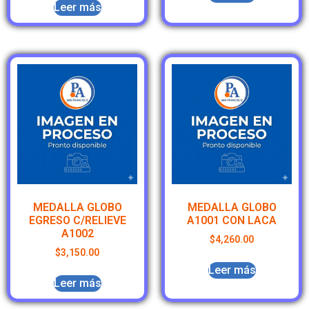
Leer más
MEDALLA GLOBO
MEDALLA GLOBO
EGRESO C/RELIEVE
A1001 CON LACA
A1002
$
4,260.00
$
3,150.00
Leer más
Leer más