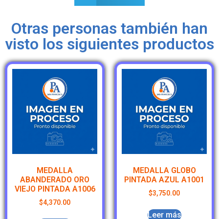
Otras personas también han
visto los siguientes productos
MEDALLA
MEDALLA GLOBO
ABANDERADO ORO
PINTADA AZUL A1001
VIEJO PINTADA A1006
$
3,750.00
$
4,370.00
Leer más