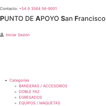
Contacto:
+54 9 3564 56-9001
P
UNTO DE
A
POYO
S
an
F
rancisco
Iniciar Sesión
Categorías
BANDERAS / ACCESORIOS
DOBLE FAZ
EGRESADOS
EQUIPOS / MAQUETAS