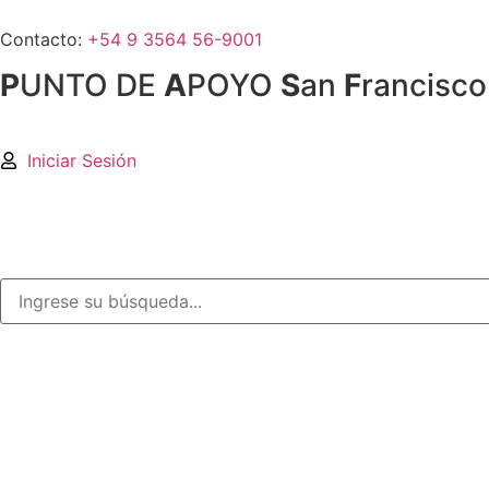
Contacto:
+54 9 3564 56-9001
P
UNTO DE
A
POYO
S
an
F
rancisco
Iniciar Sesión