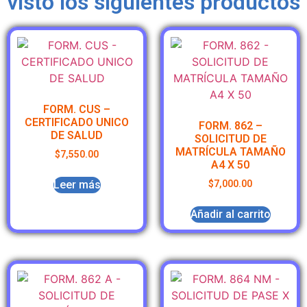
visto los siguientes productos
FORM. CUS –
CERTIFICADO UNICO
FORM. 862 –
DE SALUD
SOLICITUD DE
MATRÍCULA TAMAÑO
$
7,550.00
A4 X 50
Leer más
$
7,000.00
Añadir al carrito