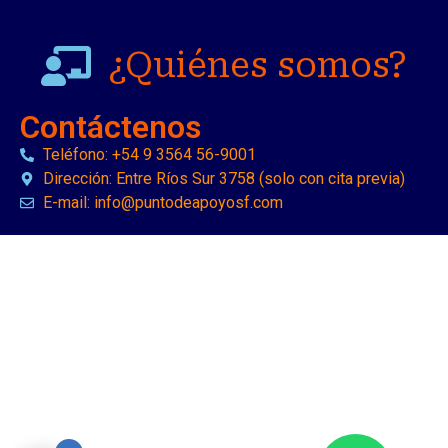
¿Quiénes somos?
Contáctenos
Teléfono: +54 9 3564 56-9001
Dirección: Entre Ríos Sur 3758 (solo con cita previa)
E-mail: info@puntodeapoyosf.com