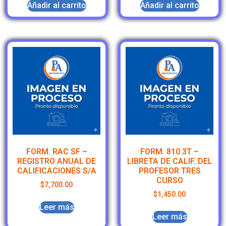
Añadir al carrito
Añadir al carrito
FORM. RAC SF –
FORM. 810 3T –
REGISTRO ANUAL DE
LIBRETA DE CALIF. DEL
CALIFICACIONES S/A
PROFESOR TRES
CURSO
$
7,700.00
$
1,450.00
Leer más
Leer más