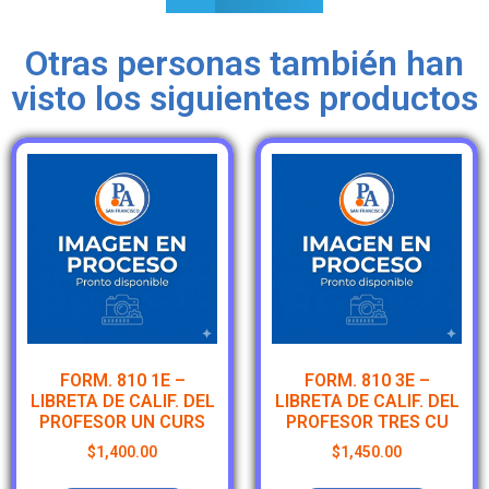
Otras personas también han
visto los siguientes productos
FORM. 810 1E –
FORM. 810 3E –
LIBRETA DE CALIF. DEL
LIBRETA DE CALIF. DEL
PROFESOR UN CURS
PROFESOR TRES CU
$
1,400.00
$
1,450.00