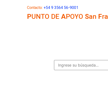
Contacto:
+54 9 3564 56-9001
P
UNTO DE
A
POYO
S
an
F
r