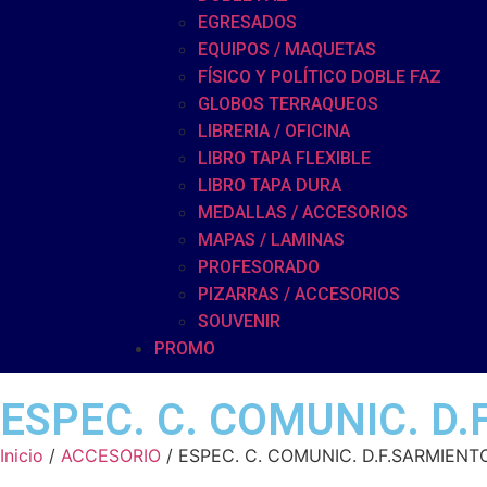
EGRESADOS
EQUIPOS / MAQUETAS
FÍSICO Y POLÍTICO DOBLE FAZ
GLOBOS TERRAQUEOS
LIBRERIA / OFICINA
LIBRO TAPA FLEXIBLE
LIBRO TAPA DURA
MEDALLAS / ACCESORIOS
MAPAS / LAMINAS
PROFESORADO
PIZARRAS / ACCESORIOS
SOUVENIR
PROMO
ESPEC. C. COMUNIC. D.
Inicio
/
ACCESORIO
/ ESPEC. C. COMUNIC. D.F.SARMIENT