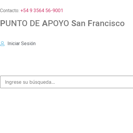
Contacto:
+54 9 3564 56-9001
P
UNTO DE
A
POYO
S
an
F
rancisco
Iniciar Sesión