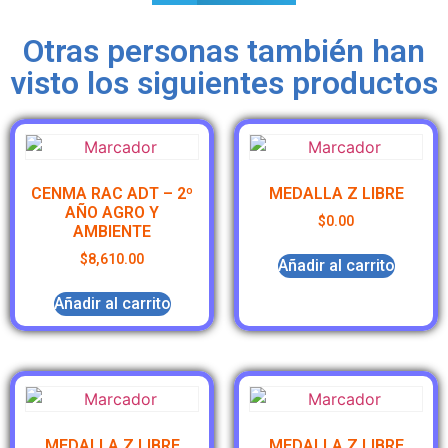
Otras personas también han
visto los siguientes productos
CENMA RAC ADT – 2º
MEDALLA Z LIBRE
AÑO AGRO Y
$
0.00
AMBIENTE
$
8,610.00
Añadir al carrito
Añadir al carrito
MEDALLA Z LIBRE
MEDALLA Z LIBRE