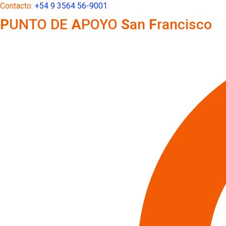
Ir
Contacto:
+54 9 3564 56-9001
al
P
UNTO DE
A
POYO
S
an
F
rancisco
contenido