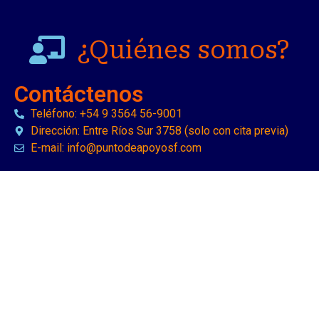
¿Quiénes somos?
Contáctenos
Teléfono: +54 9 3564 56-9001
Dirección: Entre Ríos Sur 3758 (solo con cita previa)
E-mail: info@puntodeapoyosf.com