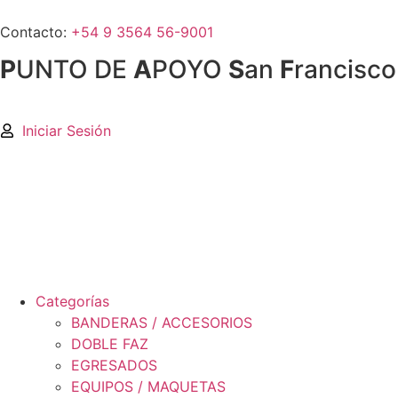
Contacto:
+54 9 3564 56-9001
P
UNTO DE
A
POYO
S
an
F
rancisco
Iniciar Sesión
Categorías
BANDERAS / ACCESORIOS
DOBLE FAZ
EGRESADOS
EQUIPOS / MAQUETAS