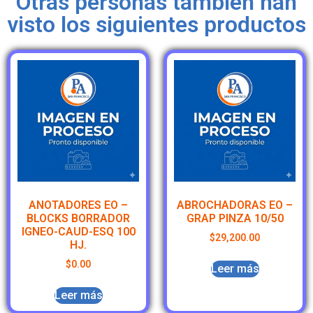
Otras personas también han
visto los siguientes productos
ANOTADORES EO –
ABROCHADORAS EO –
BLOCKS BORRADOR
GRAP PINZA 10/50
IGNEO-CAUD-ESQ 100
$
29,200.00
HJ.
$
0.00
Leer más
Leer más