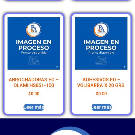
ABROCHADORAS EO –
ADHESIVOS EO –
OLAMI HS851-100
VOLIBARRA X 20 GRS.
$
0.00
$
0.00
Leer más
Leer más