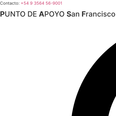
Ir
Contacto:
+54 9 3564 56-9001
al
P
UNTO DE
A
POYO
S
an
F
rancisco
contenido