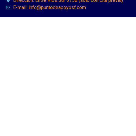
Dirección: Entre Ríos Sur 3758 (solo con cita previa)
E-mail: info@puntodeapoyosf.com