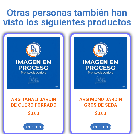
Otras personas también han
visto los siguientes productos
ARG TAHALI JARDIN
ARG MONO JARDIN
DE CUERO FORRADO
GROS DE SEDA
$
0.00
$
0.00
Leer más
Leer más