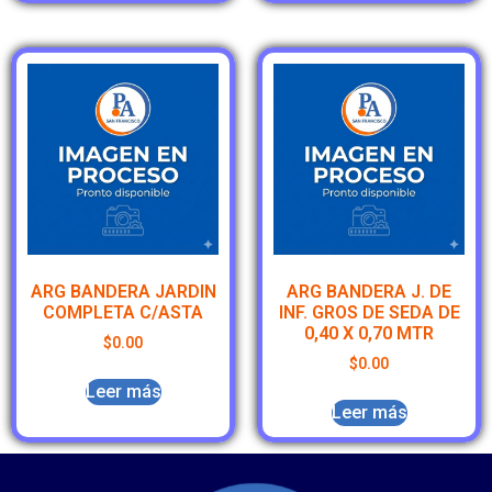
ARG BANDERA JARDIN
ARG BANDERA J. DE
COMPLETA C/ASTA
INF. GROS DE SEDA DE
0,40 X 0,70 MTR
$
0.00
$
0.00
Leer más
Leer más