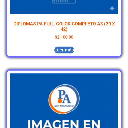
DIPLOMAS PA FULL COLOR COMPLETO A3 (29 X
42)
$
2,100.00
Leer más