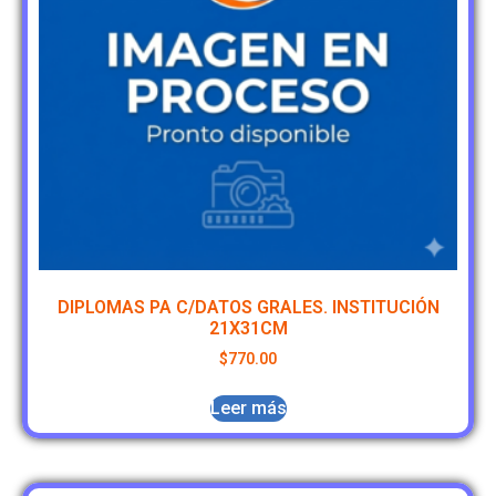
DIPLOMAS PA C/DATOS GRALES. INSTITUCIÓN
21X31CM
$
770.00
Leer más